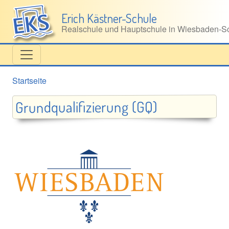
Direkt zum Inhalt
Erich Kästner-Schule
Realschule und Hauptschule in Wiesbaden‑Sc
Startseite
Grundqualifizierung (GQ)